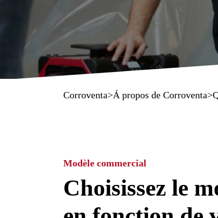
Corroventa
>
Á propos de Corroventa
>
Q
Modèle commercial
Choisissez le 
en fonction de 