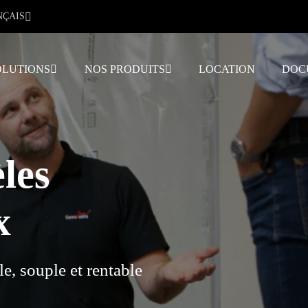
NÇAIS
OLUTIONS
NOS PRODUITS
LOCATION
DOC
les
x
le, souple et rentable