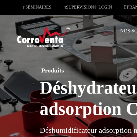
SÉMINAIRES
SUPERVISION® LOGIN
FRA
NOS S
Produits
Déshydrateu
adsorption 
Déshumidificateur adsorption 