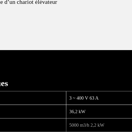
de d’un chariot élévateur
ues
3 ~ 400 V 63 A
36,2 kW
5000 m3/h 2,2 kW