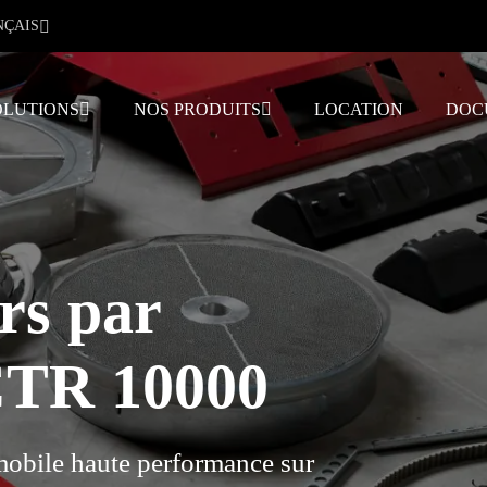
NÇAIS
OLUTIONS
NOS PRODUITS
LOCATION
DOC
rs par
CTR 10000
mobile haute performance sur