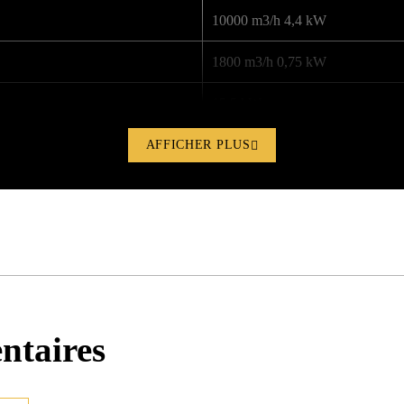
10000 m3/h 4,4 kW
1800 m3/h 0,75 kW
15,5 kW
31,0 kW
AFFICHER PLUS
875 l/24hr
1080 kg
300 x 170 x 180 cm
1560 kg
ntaires
485 x 233 x 220 cm